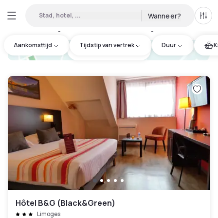
Stad, hotel, ...
Wanneer?
Alle 
Daghotels beschikbaar in Limoges
:
7
Aankomsttijd
Tijdstip van vertrek
Duur
K
hotel.cta.view_map
Hôtel B&G (Black&Green)
Limoges