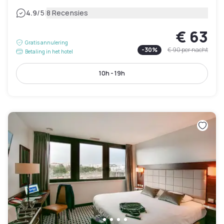
|
4.9
/5
8 Recensies
€ 63
Gratis annulering
-
30
%
€ 90
per nacht
Betaling in het hotel
10h - 19h