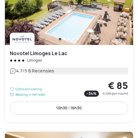
Novotel Limoges Le Lac
Limoges
|
4.7
/5
6 Recensies
€ 85
Gratis annulering
-
34
%
€ 128
per nacht
Betaling in het hotel
10h30 - 16h30