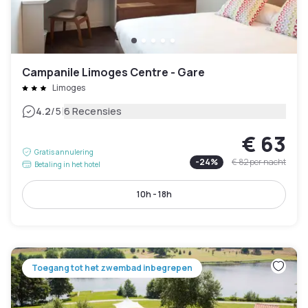
Campanile Limoges Centre - Gare
Limoges
|
4.2
/5
6 Recensies
€ 63
Gratis annulering
-
24
%
€ 82
per nacht
Betaling in het hotel
10h - 18h
Toegang tot het zwembad inbegrepen