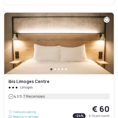
ibis Limoges Centre
Limoges
|
4.1
/5
7 Recensies
€ 60
Gratis annulering
-
24
%
€ 78
per nacht
Betaling in het hotel