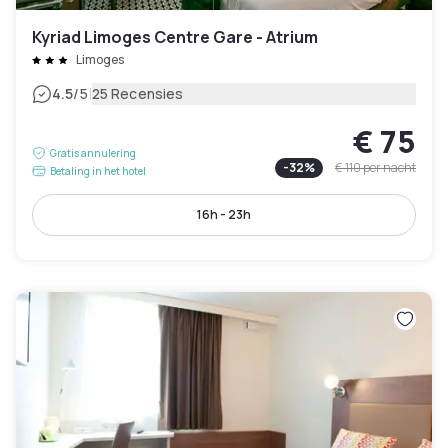
Kyriad Limoges Centre Gare - Atrium
Limoges
|
4.5
/5
25 Recensies
€ 75
Gratis annulering
-
32
%
€ 110
per nacht
Betaling in het hotel
16h - 23h