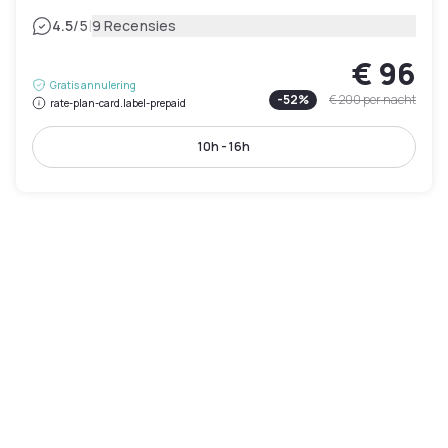
|
4.5
/5
9 Recensies
€ 96
Gratis annulering
-
52
%
€ 200
per nacht
rate-plan-card.label-prepaid
10h - 16h