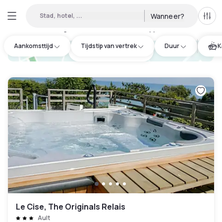
Stad, hotel, ...
Wanneer?
Alle 
Daghotel beschikbaar in Dieppe
:
1
Aankomsttijd
Tijdstip van vertrek
Duur
K
hotel.cta.view_map
Le Cise, The Originals Relais
Ault