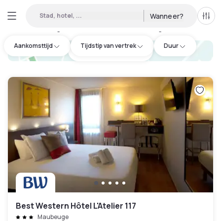
Stad, hotel, ...
Wanneer?
Alle 
Daghotel beschikbaar in Maubeuge
:
1
Aankomsttijd
Tijdstip van vertrek
Duur
hotel.cta.view_map
Best Western Hôtel L'Atelier 117
Maubeuge