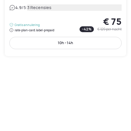
|
4.9
/5
3 Recensies
€ 75
Gratis annulering
-
42
%
€ 129
per nacht
rate-plan-card.label-prepaid
10h - 14h