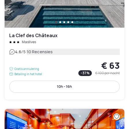
La Clef des Châteaux
Maslives
|
4.6
/5
10 Recensies
€ 63
Gratis annulering
-
37
%
€ 100
per nacht
Betaling in het hotel
10h - 16h