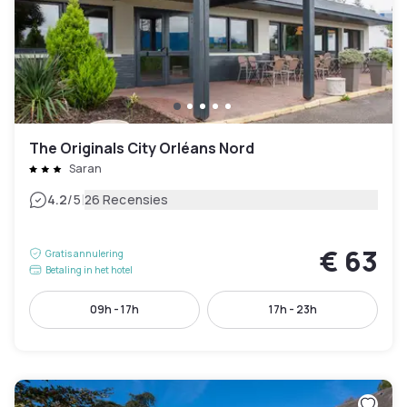
The Originals City Orléans Nord
Saran
|
4.2
/5
26 Recensies
€ 63
Gratis annulering
Betaling in het hotel
09h - 17h
17h - 23h