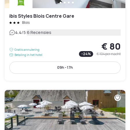
ibis Styles Blois Centre Gare
Blois
|
4.4
/5
6 Recensies
€ 80
Gratis annulering
-
24
%
€ 104
per nacht
Betaling in het hotel
09h - 17h