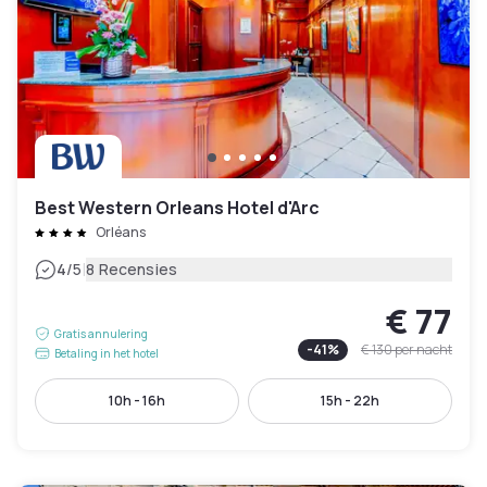
Best Western Orleans Hotel d'Arc
Orléans
|
4
/5
8 Recensies
€ 77
Gratis annulering
-
41
%
€ 130
per nacht
Betaling in het hotel
10h - 16h
15h - 22h