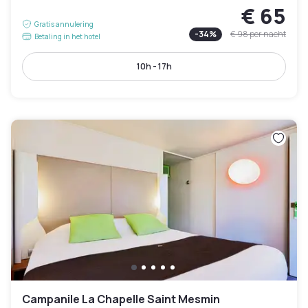
€ 65
Gratis annulering
-
34
%
€ 98
per nacht
Betaling in het hotel
10h - 17h
Campanile La Chapelle Saint Mesmin