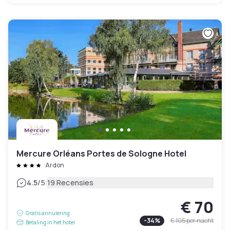
Mercure Orléans Portes de Sologne Hotel
Ardon
|
4.5
/5
19 Recensies
€ 70
Gratis annulering
-
34
%
€ 105
per nacht
Betaling in het hotel