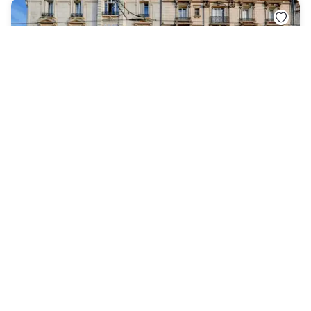
Hotel Campanile Orleans Centre Gare
Orléans
|
4.5
/5
15 Recensies
€ 68
Gratis annulering
-
32
%
€ 100
per nacht
Betaling in het hotel
08h - 18h
08h - 13h
10h - 16h