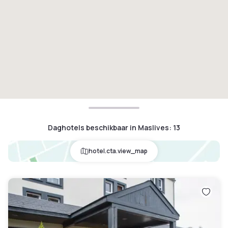
Daghotels beschikbaar in Maslives
:
13
hotel.cta.view_map