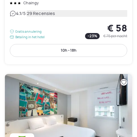
Chaingy
|
4.1
/5
29 Recensies
€ 58
Gratis annulering
-
23
%
€ 75
per nacht
Betaling in het hotel
10h - 18h