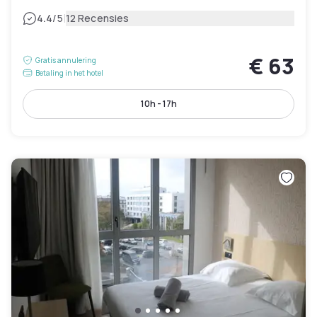
|
4.4
/5
12 Recensies
€ 63
Gratis annulering
Betaling in het hotel
10h - 17h