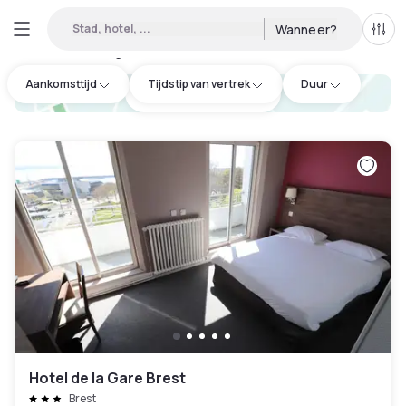
Stad, hotel, ...
Wanneer?
Alle 
Daghotels beschikbaar in Brest
:
2
Aankomsttijd
Tijdstip van vertrek
Duur
hotel.cta.view_map
Hotel de la Gare Brest
Brest