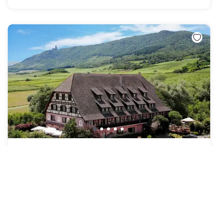
Le Verger des Châteaux, The Originals Relais
Dieffenthal
|
4.5
/5
19 Recensies
€ 66
Gratis annulering
-
30
%
€ 93
per nacht
Betaling in het hotel