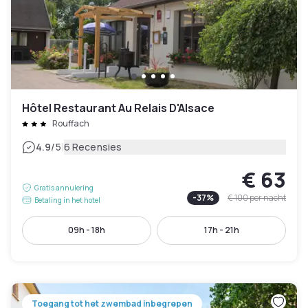
Hôtel Restaurant Au Relais D'Alsace
Rouffach
|
4.9
/5
6 Recensies
€ 63
Gratis annulering
-
37
%
€ 100
per nacht
Betaling in het hotel
09h - 18h
17h - 21h
Toegang tot het zwembad inbegrepen