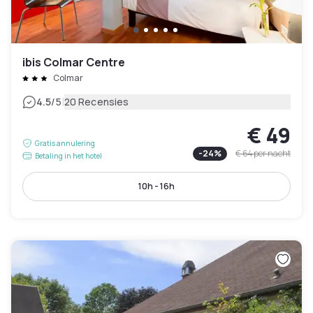
ibis Colmar Centre
Colmar
|
4.5
/5
20 Recensies
€ 49
Gratis annulering
-
24
%
€ 64
per nacht
Betaling in het hotel
10h - 16h