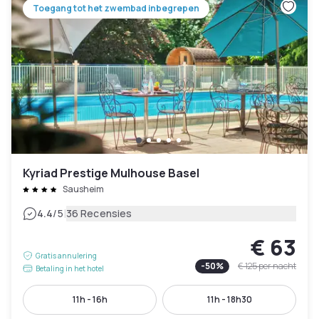
Toegang tot het zwembad inbegrepen
Kyriad Prestige Mulhouse Basel
Sausheim
|
4.4
/5
36 Recensies
€ 63
Gratis annulering
-
50
%
€ 125
per nacht
Betaling in het hotel
11h - 16h
11h - 18h30