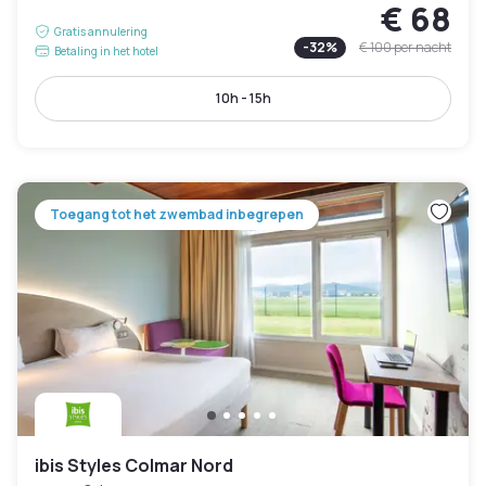
€ 68
Gratis annulering
-
32
%
€ 100
per nacht
Betaling in het hotel
10h - 15h
Toegang tot het zwembad inbegrepen
ibis Styles Colmar Nord