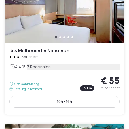
ibis Mulhouse Île Napoléon
Sausheim
|
4.4
/5
7 Recensies
€ 55
Gratis annulering
-
24
%
€ 72
per nacht
Betaling in het hotel
10h - 16h