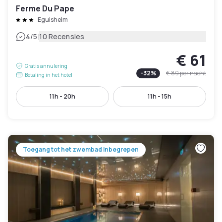
Ferme Du Pape
Eguisheim
|
4
/5
10 Recensies
€ 61
Gratis annulering
-
32
%
€ 89
per nacht
Betaling in het hotel
11h - 20h
11h - 15h
Toegang tot het zwembad inbegrepen