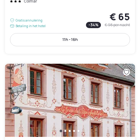
Colmar
€ 65
Gratis annulering
-
34
%
€ 98
per nacht
Betaling in het hotel
11h - 16h