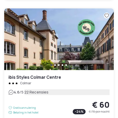
ibis Styles Colmar Centre
Colmar
|
4.6
/5
22 Recensies
€ 60
Gratis annulering
-
24
%
€ 78
per nacht
Betaling in het hotel