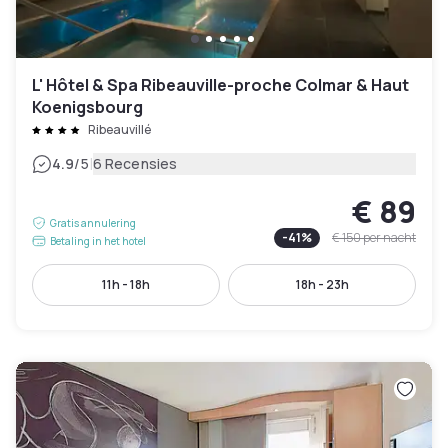
L' Hôtel & Spa Ribeauville-proche Colmar & Haut
Koenigsbourg
Ribeauvillé
|
4.9
/5
6 Recensies
€ 89
Gratis annulering
-
41
%
€ 150
per nacht
Betaling in het hotel
11h - 18h
18h - 23h