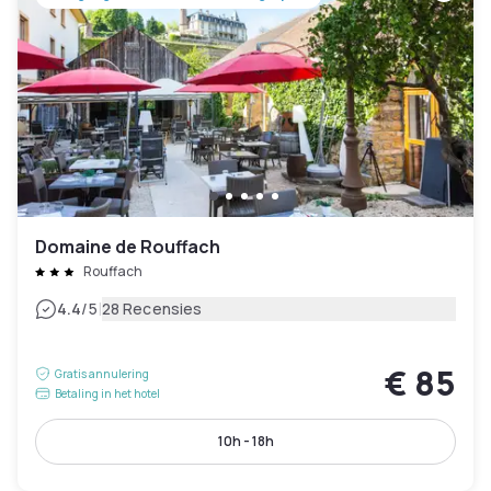
Domaine de Rouffach
Rouffach
|
4.4
/5
28 Recensies
€ 85
Gratis annulering
Betaling in het hotel
10h - 18h