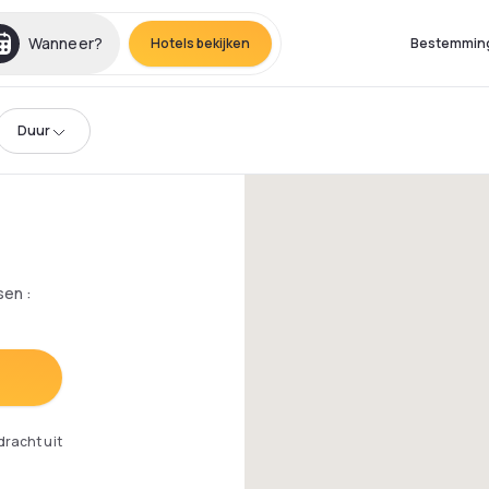
Wanneer?
Hotels bekijken
Bestemmin
Duur
sen
:
dracht uit