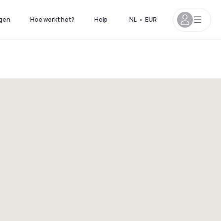
gen
Hoe werkt het?
Help
NL
•
EUR