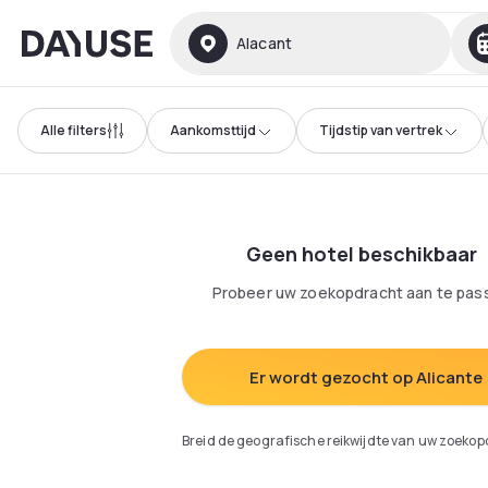
Dayuse
Alacant
Alle filters
Aankomsttijd
Tijdstip van vertrek
Geen hotel beschikbaar
Probeer uw zoekopdracht aan te pas
Er wordt gezocht op Alicante
Breid de geografische reikwijdte van uw zoekop