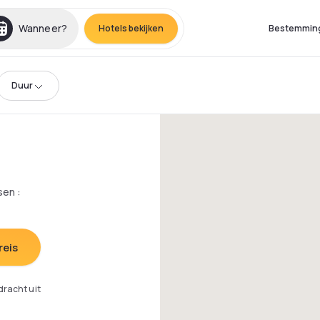
Wanneer?
Hotels bekijken
Bestemmin
Duur
sen
:
reis
dracht uit