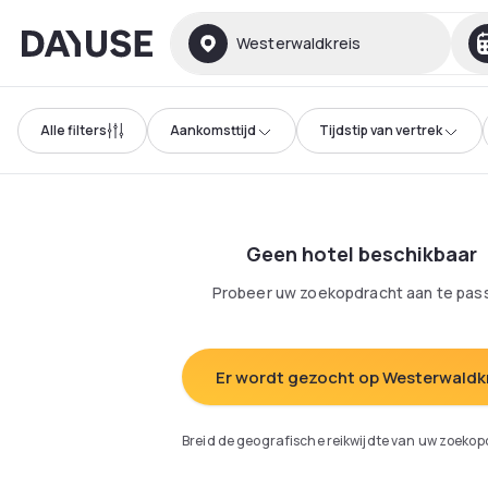
Dayuse
Westerwaldkreis
Alle filters
Aankomsttijd
Tijdstip van vertrek
Geen hotel beschikbaar
Probeer uw zoekopdracht aan te pas
Er wordt gezocht op Westerwaldk
Breid de geografische reikwijdte van uw zoekop