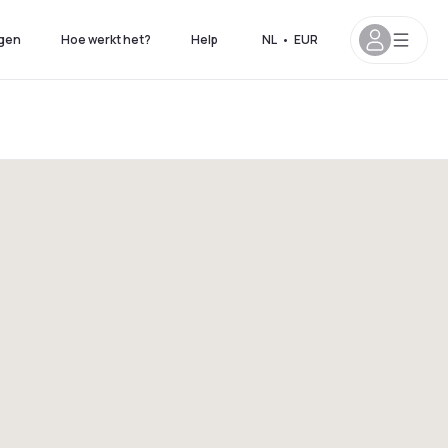
gen
Hoe werkt het?
Help
NL
•
EUR