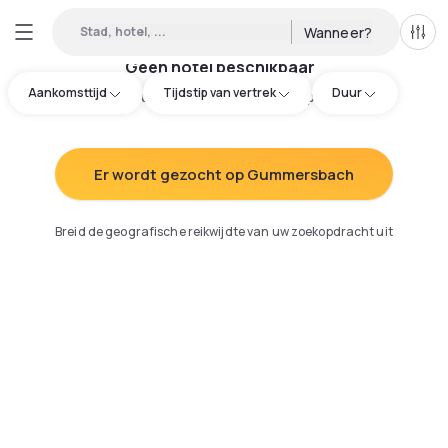
Stad, hotel, ...
Wanneer?
Alle 
Geen hotel beschikbaar
Aankomsttijd
Tijdstip van vertrek
Duur
Probeer uw zoekopdracht aan te passen
:
Er wordt gezocht op Gummersbach
Breid de geografische reikwijdte van uw zoekopdracht uit