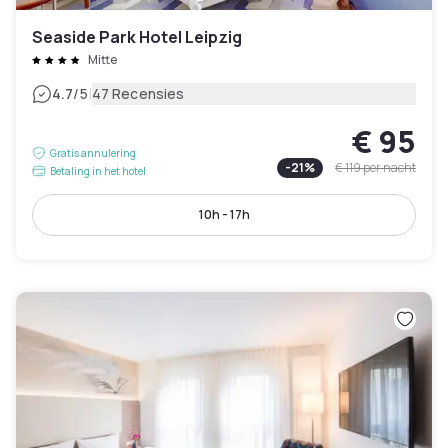
Seaside Park Hotel Leipzig
Mitte
|
4.7
/5
47 Recensies
€ 95
Gratis annulering
-
21
%
€ 119
per nacht
Betaling in het hotel
10h - 17h