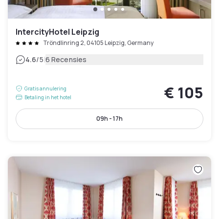
IntercityHotel Leipzig
Tröndlinring 2, 04105 Leipzig, Germany
|
4.6
/5
6 Recensies
€ 105
Gratis annulering
Betaling in het hotel
09h - 17h