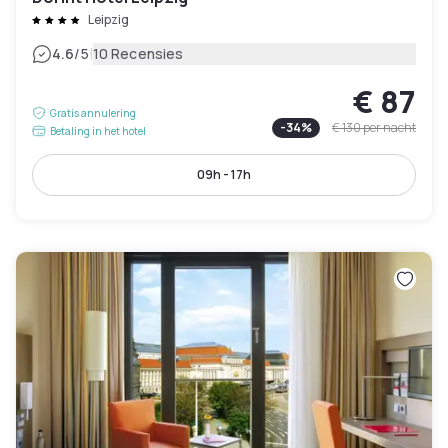
Leipzig
|
4.6
/5
10 Recensies
€ 87
Gratis annulering
-
34
%
€ 130
per nacht
Betaling in het hotel
09h - 17h