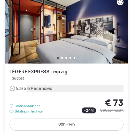
LÉGÈRE EXPRESS Leipzig
Südost
|
4.5
/5
6 Recensies
€ 73
Gratis annulering
-
24
%
€ 95
per nacht
Betaling in het hotel
09h - 14h