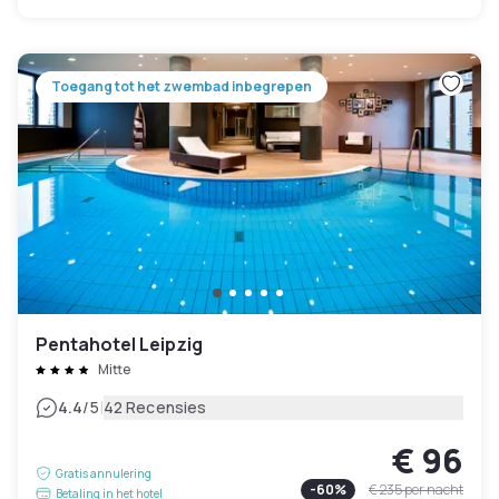
Toegang tot het zwembad inbegrepen
Pentahotel Leipzig
Mitte
|
4.4
/5
42 Recensies
€ 96
Gratis annulering
-
60
%
€ 235
per nacht
Betaling in het hotel