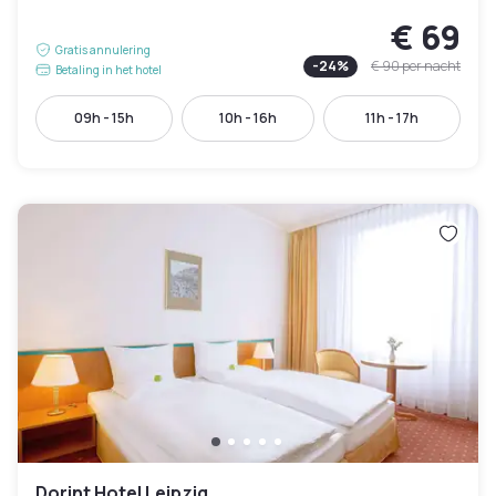
€ 69
Gratis annulering
-
24
%
€ 90
per nacht
Betaling in het hotel
09h - 15h
10h - 16h
11h - 17h
Dorint Hotel Leipzig