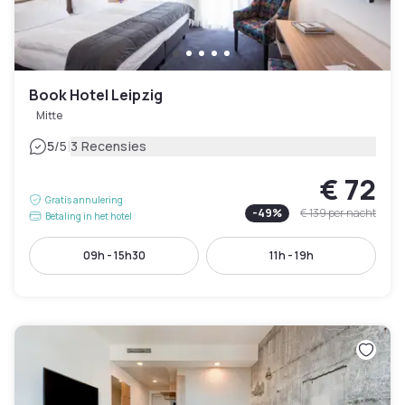
Book Hotel Leipzig
Mitte
|
5
/5
3 Recensies
€ 72
Gratis annulering
-
49
%
€ 139
per nacht
Betaling in het hotel
09h - 15h30
11h - 19h