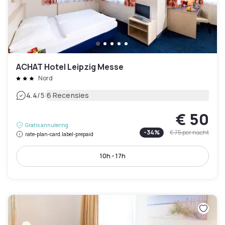
ACHAT Hotel Leipzig Messe
Nord
|
4.4
/5
6 Recensies
€ 50
Gratis annulering
-
34
%
€ 75
per nacht
rate-plan-card.label-prepaid
10h - 17h