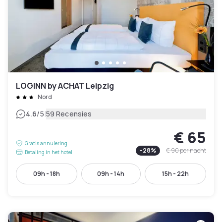
LOGINN by ACHAT Leipzig
Nord
|
4.6
/5
59 Recensies
€ 65
Gratis annulering
-
28
%
€ 90
per nacht
Betaling in het hotel
09h - 18h
09h - 14h
15h - 22h