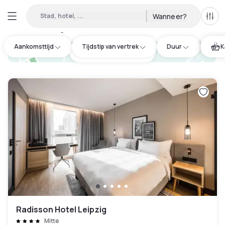
Stad, hotel, ...
Wanneer?
Alle 
Daghotels beschikbaar in Südost
:
11
Aankomsttijd
Tijdstip van vertrek
Duur
K
hotel.cta.view_map
Radisson Hotel Leipzig
Mitte