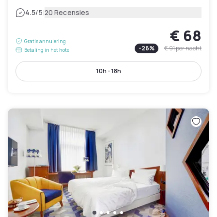
|
4.5
/5
20 Recensies
€ 68
Gratis annulering
-
26
%
€ 91
per nacht
Betaling in het hotel
10h - 18h