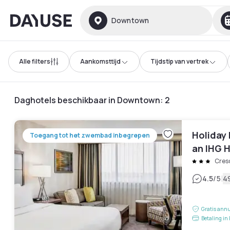
Dayuse
Downtown
Alle filters
Aankomsttijd
Tijdstip van vertrek
Daghotels beschikbaar in Downtown
:
2
Holiday
Toegang tot het zwembad inbegrepen
an IHG 
Cres
|
4.5
/5
4
Gratis annu
Betaling in 