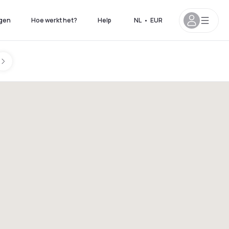
gen
Hoe werkt het?
Help
NL
•
EUR