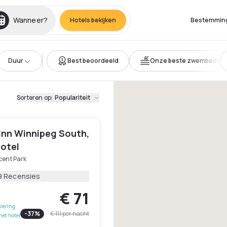
Wanneer?
Hotels bekijken
Bestemmin
Duur
Best beoordeeld
Onze beste zwembaden
Sorteren op
:
Populariteit
 Inn Winnipeg South,
Hotel
cent Park
9 Recensies
€ 71
lering
-
37
%
€ 111
per nacht
het hotel