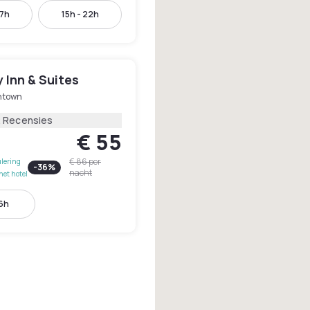
17h
15h - 22h
 Inn & Suites
ntown
2 Recensies
€ 55
€ 86
per
lering
-
36
%
nacht
het hotel
16h