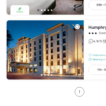
09h - 
Humphry
Dow
|
4.9
/5
1
Gratis annu
Betaling in 
11h - 
1