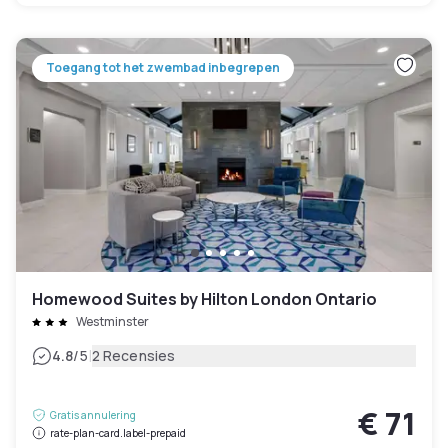
Toegang tot het zwembad inbegrepen
Homewood Suites by Hilton London Ontario
Westminster
|
4.8
/5
2 Recensies
€ 71
Gratis annulering
rate-plan-card.label-prepaid