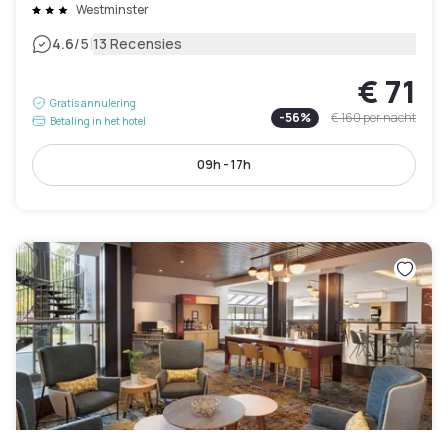
Westminster
|
4.6
/5
13 Recensies
€ 71
Gratis annulering
-
56
%
€ 160
per nacht
Betaling in het hotel
09h - 17h