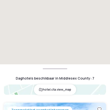
Daghotels beschikbaar in Middlesex County
:
7
hotel.cta.view_map
Toegang tot het zwembad inbegrepen