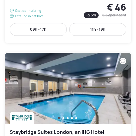
€ 46
Gratis annulering
-
26
%
€ 62
per nacht
Betaling in het hotel
09h - 17h
11h - 19h
Staybridge Suites London, an IHG Hotel