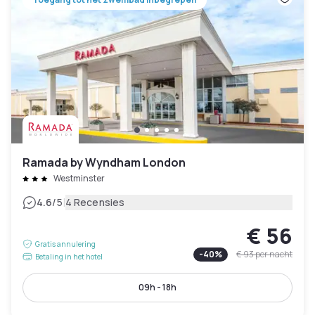
Ramada by Wyndham London
Westminster
|
4.6
/5
4 Recensies
€ 56
Gratis annulering
-
40
%
€ 93
per nacht
Betaling in het hotel
09h - 18h