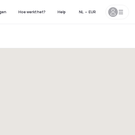
gen
Hoe werkt het?
Help
NL
•
EUR