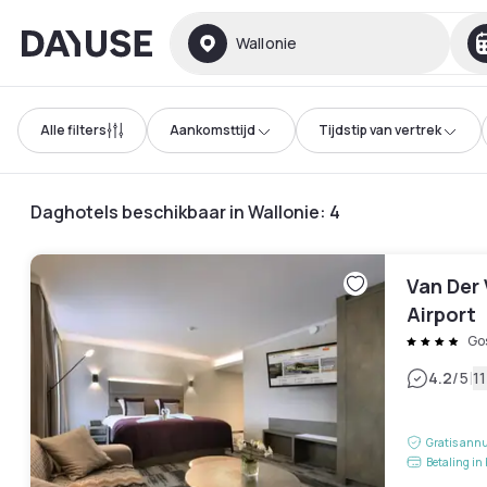
Dayuse
Wallonie
Alle filters
Aankomsttijd
Tijdstip van vertrek
Daghotels beschikbaar in Wallonie
:
4
Van Der 
Airport
Gos
|
4.2
/5
1
Gratis annu
Betaling in 