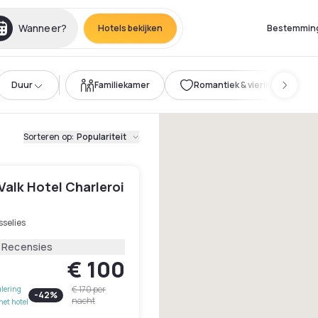
Wanneer?
Hotels bekijken
Bestemmin
Duur
Familiekamer
Romantiek & viering
Sorteren op
:
Populariteit
Valk Hotel Charleroi
selies
1 Recensies
€ 100
€ 170
per
lering
-
42
%
nacht
het hotel