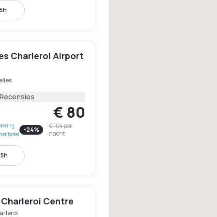
15h
les Charleroi Airport
lies
 Recensies
€ 80
€ 104
per
lering
-
24
%
nacht
het hotel
15h
 Charleroi Centre
arleroi