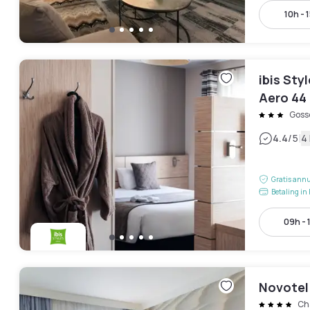
10h - 
ibis Sty
Aero 44
Gosse
|
4.4
/5
4
Gratis annu
Betaling in 
09h - 
Novotel
Ch