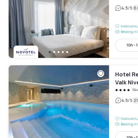
|
4.5
/5
6
Gratis annu
Betaling in 
10h - 
Hotel R
Valk Niv
Niv
|
4.5
/5
2
Gratis annu
Betaling in 
10h - 