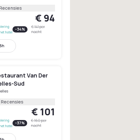
 Recensies
€ 94
€ 141
per
lering
-
34
%
nacht
het hotel
15h
estaurant Van Der
elles-Sud
elles
1 Recensies
€ 101
€ 160
per
lering
-
37
%
nacht
het hotel
15h